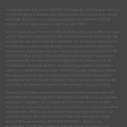
Indépendant et autonome. MD/MC marques de commerce de Century
21 Real Estate LLC utilisées sous licence ou en vertu d’une sous-licence
autorisée. © Century 21 Canada, société en commandite, 2021 ©
Century 21 Canada, société en commandite, 2021
Les marques de commerce MLS®, Multiple Listing Service® et les logos
qui s’y rapportent désignent les services professionnels fournis par des
courtiers et agents immobiliers membres de
l’ACI
pour traiter l’achat,
la vente et la location à bail de biens immobiliers dans le cadre d’un
système de vente coopératif. Les marques de commerce REALTOR®,
REALTORS® et le logo REALTOR® sont contrôlés par
l’Association
canadienne de l’immeuble (ACI)
et désignent les professionnels de
l’immobilier membres de l’ACI. Utilisation sous licence. Le contenu
relatif aux inscriptions fourni par REALTOR.ca est utilisé sous licence
par des courtiers et agents immobiliers membres de
l’Association
canadienne de l’immeuble
. Cette promotion ne vise à solliciter ni des
propriétés actuellement inscrites ni des acheteurs liés par contrat.
Century 21 Canada, société en commandite, offre actuellement des
possibilités de franchisage dans certains marchés de choix au Canada.
Le présent message n’est transmis qu’à titre informatif et ne doit
aucunement être interprété comme une invitation à quiconque serait
actuellement affilié à une autre société de courtage immobilier. Ce
courriel contient de l’information confidentielle destinée à l’usage
exclusif de la personne ou de l’entité identifiée ci-dessus. Il est
strictement interdit de l’utiliser ou d’en divulguer le contenu sans