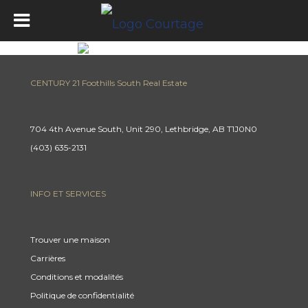
CENTURY 21 Foothills South Real Estate
704 4th Avenue South, Unit 290, Lethbridge, AB T1J0N0
(403) 635-2131
INFO ET SERVICES
Trouver une maison
Carrières
Conditions et modalités
Politique de confidentialité